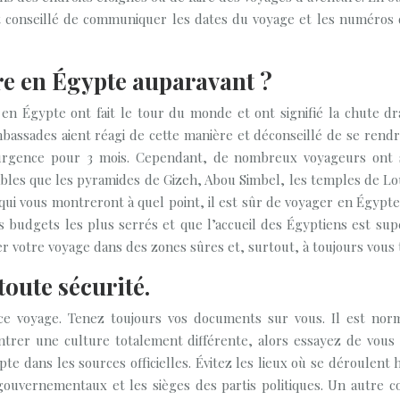
st conseillé de communiquer les dates du voyage et les numéros 
dre en Égypte auparavant ?
en Égypte ont fait le tour du monde et ont signifié la chute d
mbassades aient réagi de cette manière et déconseillé de se rendr
’urgence pour 3 mois. Cependant, de nombreux voyageurs ont 
yables que les pyramides de Gizeh, Abou Simbel, les temples de Lo
i vous montreront à quel point, il est sûr de voyager en Égypte. 
budgets les plus serrés et que l’accueil des Égyptiens est supe
r votre voyage dans des zones sûres et, surtout, à toujours vous t
oute sécurité.
ce voyage. Tenez toujours vos documents sur vous. Il est norm
trer une culture totalement différente, alors essayez de vous 
te dans les sources officielles. Évitez les lieux où se déroulent
ts gouvernementaux et les sièges des partis politiques. Un autre