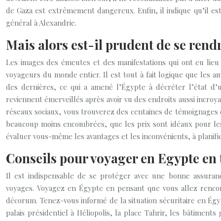
de Gaza est extrêmement dangereux. Enfin, il indique qu’il e
général à Alexandrie.
Mais alors est-il prudent de se ren
Les images des émeutes et des manifestations qui ont eu lieu 
voyageurs du monde entier. Il est tout à fait logique que les a
des dernières, ce qui a amené l’Égypte à décréter l’état d
reviennent émerveillés après avoir vu des endroits aussi incro
réseaux sociaux, vous trouverez des centaines de témoignages qu
beaucoup moins encombrées, que les prix sont idéaux pour les 
évaluer vous-même les avantages et les inconvénients, à planifie
Conseils pour voyager en Egypte en t
Il est indispensable de se protéger avec une bonne assuran
voyages. Voyagez en Égypte en pensant que vous allez rencon
décorum. Tenez-vous informé de la situation sécuritaire en Égyp
palais présidentiel à Héliopolis, la place Tahrir, les bâtimen