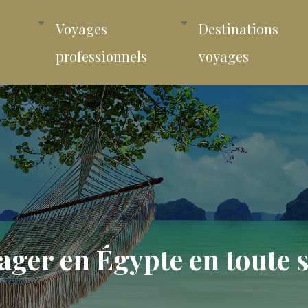
Voyages
Destinations
professionnels
voyages
yager en Égypte en toute s