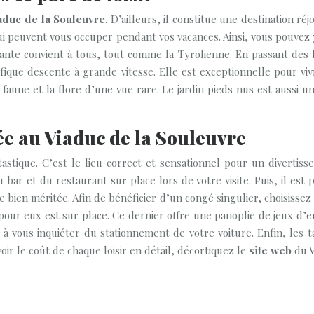
aduc de la Souleuvre
. D’ailleurs, il constitue une destination ré
 qui peuvent vous occuper pendant vos vacances. Ainsi, vous pouvez
e géante convient à tous, tout comme la Tyrolienne. En passant d
ifique descente à grande vitesse. Elle est exceptionnelle pour vi
 faune et la flore d’une vue rare. Le jardin pieds nus est aussi u
ée au Viaduc de la Souleuvre
tique. C’est le lieu correct et sensationnel pour un divertissem
 bar et du restaurant sur place lors de votre visite. Puis, il est
ien méritée. Afin de bénéficier d’un congé singulier, choisissez 
 eux est sur place. Ce dernier offre une panoplie de jeux d’enfan
 à vous inquiéter du stationnement de votre voiture. Enfin, les t
voir le coût de chaque loisir en détail, décortiquez le
site web
du V