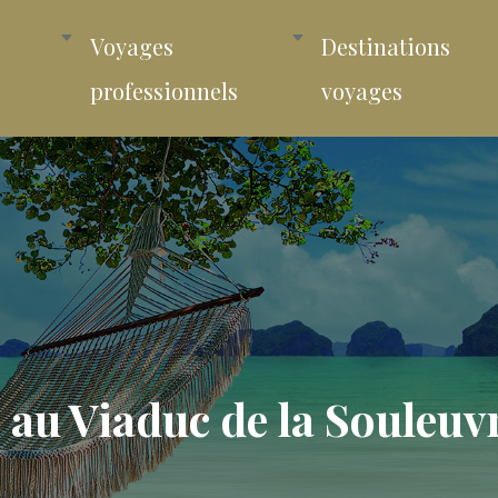
Voyages
Destinations
professionnels
voyages
e au Viaduc de la Souleuv