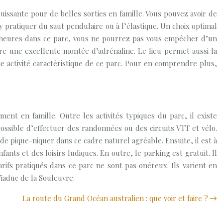
jouissante pour de belles sorties en famille. Vous pouvez avoir de
 y pratiquer du saut pendulaire ou à l’élastique. Un choix optimal
es heures dans ce parc, vous ne pourrez pas vous empêcher d’un
vre une excellente montée d’adrénaline. Le lieu permet aussi la
ne activité caractéristique de ce parc. Pour en comprendre plus,
ent en famille. Outre les activités typiques du parc, il existe
 possible d’effectuer des randonnées ou des circuits VTT et vélo.
de pique-niquer dans ce cadre naturel agréable. Ensuite, il est à
ts et des loisirs ludiques. En outre, le parking est gratuit. Il
arifs pratiqués dans ce parc ne sont pas onéreux. Ils varient en
iaduc de la Souleuvre.
La route du Grand Océan australien : que voir et faire ?